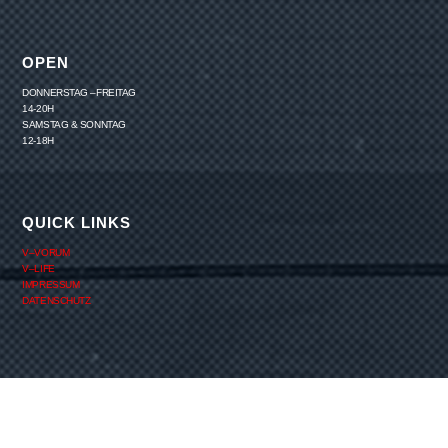
OPEN
DONNERSTAG –FREITAG
14-20H
SAMSTAG & SONNTAG
12-18H
QUICK LINKS
V–VORUM
V–LIFE
IMPRESSUM
DATENSCHUTZ